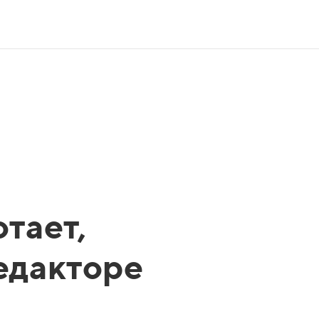
тает,
редакторе