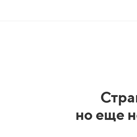
Стра
но еще н